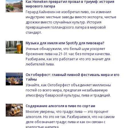
Как Heineken превратил провал в триумф: история
мирового лагера
Герард Хайнекен не изобретал пиво, он изменил
индустрию: местные заводы вместо экспорта, чистые
дрожжи вместо случайных культур. История
превращения голландского лагера в мировой
стандарт.
Музыка для хмеля или Spotify для пивовара?
Ученые обнаружили, что белый шум ускоряет
брожение пива на 21-31 час без потери качества.
Разбираем, как это работает и что это значит для
любителей пива.
Октоберфест: главный пивной фестиваль мира и его
тайны
Узнайте, как Октоберфест объединяет миллионы
гостей со всего мира, предлагая незабываемую
атмосферу баварской культуры, пива и традиций.
Содержание алкоголя в пиве по сортам
Многие уверены, что градус пива — это процент
алкоголя. Но это не так. Разбираемся, что на самом
деле обозначает градус пива и как он связан с
крепостью напитка.