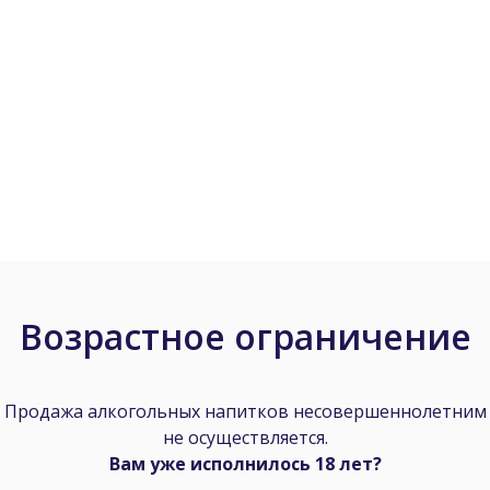
Heineken Česko a.s.
9%
178 кДж/42 ккал на 100 мл
вода, ячменный солод, о
Возрастное ограничение
раине*.
Продажа алкогольных напитков несовершеннолетним
не осуществляется.
ии.
Вам уже исполнилось 18 лет?