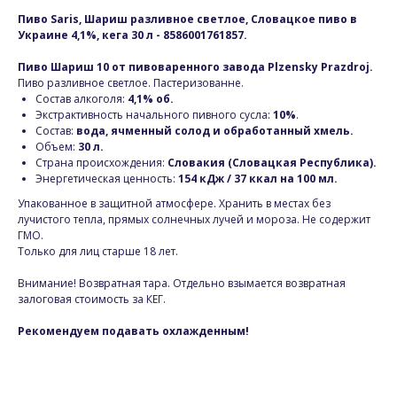
Пиво Saris, Шариш разливное светлое, Словацкое пиво в
Украине 4,1%, кега
30 л - 8586001761857.
Пиво Шариш 10 от пивоваренного завода Plzensky Prazdroj.
Пиво разливное светлое. Пастеризованне.
Состав алкоголя:
4,1% об.
Экстрактивность начального пивного сусла:
10%
.
Состав:
вода, ячменный солод и обработанный хмель.
Объем:
30 л.
Страна происхождения:
Словакия (Словацкая Республика).
Энергетическая ценность:
154 кДж / 37 ккал на 100 мл.
Упакованное в защитной атмосфере. Хранить в местах без
лучистого тепла, прямых солнечных лучей и мороза. Не содержит
ГМО.
Только для лиц старше 18 лет.
Внимание! Возвратная тара. Отдельно взымается возвратная
залоговая стоимость за КЕГ.
Рекомендуем подавать охлажденным!