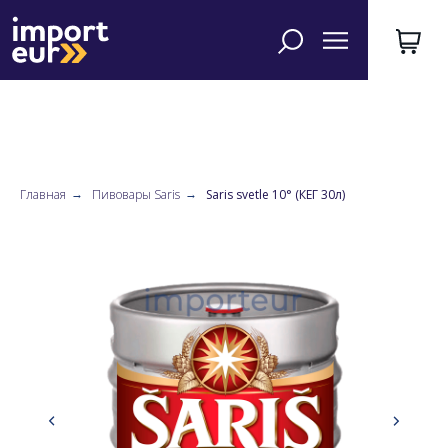
Главная
Пивовары Saris
Saris svetle 10° (КЕГ 30л)
→
→
UA